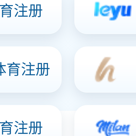
的赛程并不轻松，但这场“垫底逆袭”的经典战役，已经为球队
只是津门虎绝地反击的序章。而对于那4支被拖入泥潭的球队而言
，任何轻视垫底球队的代价，都可能是降级的深渊。保级悬念，