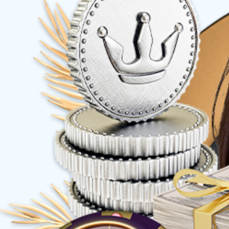
为“一战封神”。而这
瞬间拖入保级泥潭。