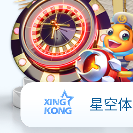
绝境反击：津
从数据上看，对手控球
战术，成为了扭转战局
捅射破门，率先打破
被动防守，反而在70
出的战术执行力与心
的最大底气。