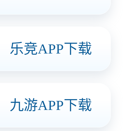
4
使命召唤联赛CDL纽约站
OpTic选手因
2026-07-25
推荐
星空官网
空网页版登录入口-星空（中国） ✔eson推荐🌈「2026