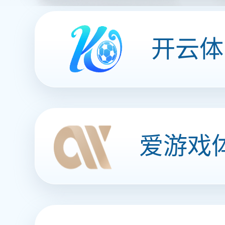
2023 年度安全认证奖
星空官网