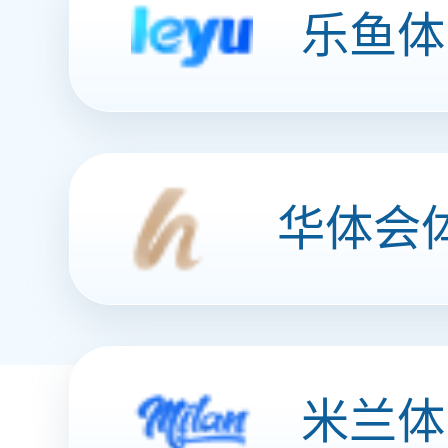
常见风险威胁
暴力破解尝试
账户冒用登录
中间人劫持
数据泄露与滥用
非法脚本注入
推荐网站
乐动平台
开云app官方在线入口
华体会平台
爱游戏在线官网