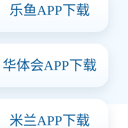
系
密协议
告警
则引擎
星空官网
空网页版登录入口-星空（中国） ✔eson推荐🌈「2026