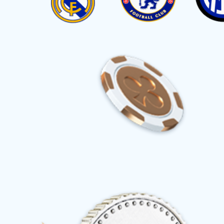
设备信息：操作系统、浏览器
行为记录：包括访问路径、停
位置信息：在获得授权后采集
三、信息使用目的
收集到的信息将用于：
为您提供定制化内容与互动体
保障账号和数据安全
进行数据分析与服务优化
在授权基础上提供通知推送服
四、第三方共享与信息披露
我们承诺不会随意出售用户信息
经您明确授权的合作服务
与第三方技术支持商（如推送