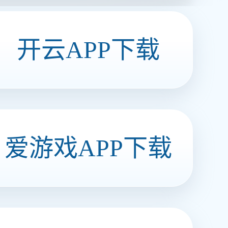
2024 年度行业推荐平台
键策略。