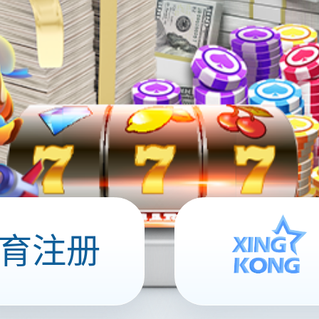
致力于为全球用户带来可靠、高效、便捷的综合体
双重加密
覆盖全球体育赛事
SL 安全协议与
每天更新数千场全球热门体育与电
平台
对用户信息及操作
子竞技赛事，包括英超、NBA、
数据
密处理，打造一个
LOL、羽毛球、F1 等，涵盖主流
应迅
明的体育数据平
与小众赛事，内容全面、分类清
流
。
晰。
全方位赛事服务