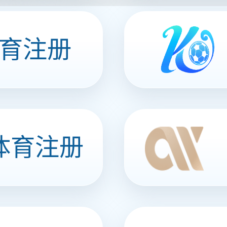
星空官网 提供覆盖多项目的专业内容，让你随时掌握第一手体育动
赛事解说
多语种解说覆盖国际赛事，结合战术分析与实时
解读，提升用户观赛理解深度。