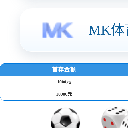
2023年12月20日 · App v5.4.0
世界杯期间数据展示全面提速
升级数据缓存方案，应对多场赛事同时加载时
对球员动态与进球动画进行了流畅度优化，适
新增“精彩回看”模块，重点赛事集锦支持一键
2023年11月2日 · App v5.3.6
电竞赛事专属页上线，强化交互体验
增设“战队动态”区块，涵盖近期赛程与战力变
适配旧机型夜间模式，解决字体样式兼容问题