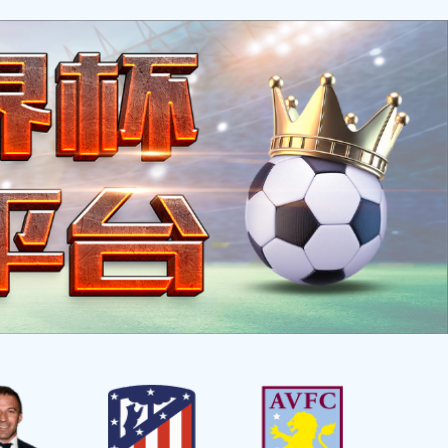
App
公司
体育
注册入口
简介
热点
空官网
赛事实时同步
PP
为您带来高速、高清、稳定的观赛
端访问