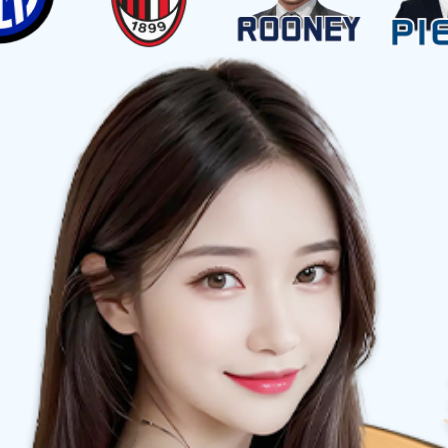
空官网 · 值得信赖的体育数据
一个以赛事内容、数据服务与智能分析为核心的数字生态平台，聚
体验。平台以稳定技术架构和合规体系赢得市场认可，深受星空
以信任构建口碑
数据传输流程，通过部署
所有服务均基于合规化机
问与高并发下的稳定运行，全
致力于构建高可信度生态
牌形象。