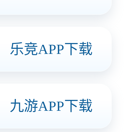
，力求为用户营造
异常防控层
AI监控
风控预警
系统实时分析登录频率、操作路径等指标，提前
发现可疑行为并及时响应。